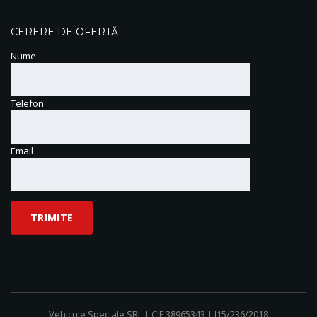
CERERE DE OFERTĂ
Nume
Telefon
Email
Vehicule Speciale SRL | CIF 38965343 | J15/236/2018