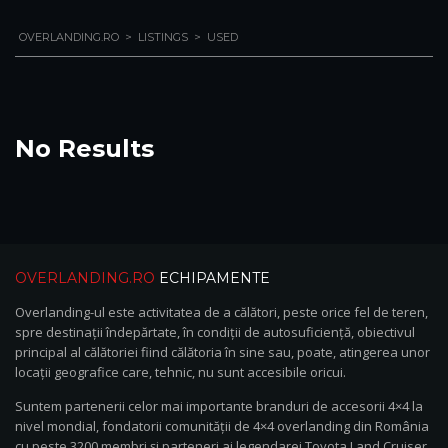
OVERLANDING.RO
>
LISTINGS
>
USED
No Results
OVERLANDING.RO
ECHIPAMENTE
Overlanding-ul este activitatea de a călători, peste orice fel de teren,
spre destinații îndepărtate, în condiții de autosuficiență, obiectivul
principal al călătoriei fiind călătoria în sine sau, poate, atingerea unor
locații geografice care, tehnic, nu sunt accesibile oricui.
Suntem partenerii celor mai importante branduri de accesorii 4×4 la
nivel mondial, fondatorii comunității de 4×4 overlanding din România
cu peste 3200 membri și parteneri ai legendarei Toyota Land Cruiser