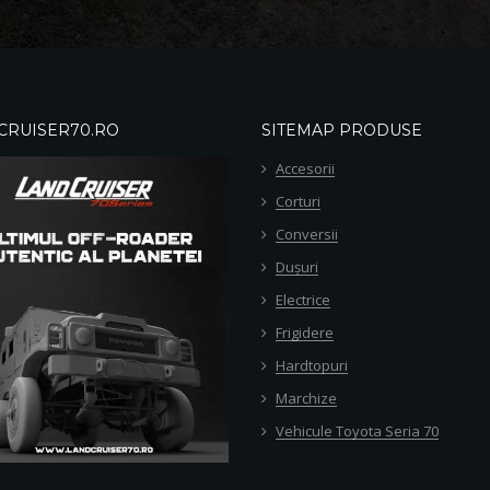
CRUISER70.RO
SITEMAP PRODUSE
Accesorii
Corturi
Conversii
Dușuri
Electrice
Frigidere
Hardtopuri
Marchize
Vehicule Toyota Seria 70