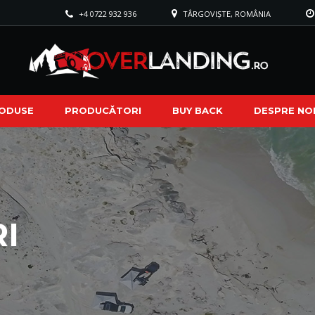
+4 0722 932 936
TÂRGOVIȘTE, ROMÂNIA
ODUSE
PRODUCĂTORI
BUY BACK
DESPRE NO
I